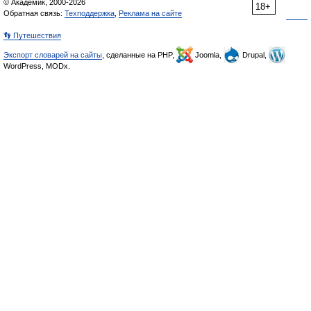
© Академик, 2000-2026
18+
Обратная связь:
Техподдержка
,
Реклама на сайте
👣 Путешествия
Экспорт словарей на сайты
, сделанные на PHP,
Joomla,
Drupal,
WordPress, MODx.