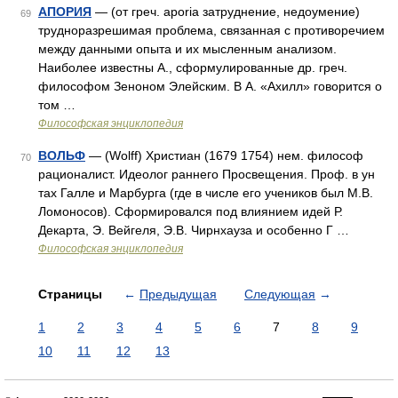
АПОРИЯ
— (от греч. aporia затруднение, недоумение)
69
трудноразрешимая проблема, связанная с противоречием
между данными опыта и их мысленным анализом.
Наиболее известны А., сформулированные др. греч.
философом Зеноном Элейским. В А. «Ахилл» говорится о
том …
Философская энциклопедия
ВОЛЬФ
— (Wolff) Христиан (1679 1754) нем. философ
70
рационалист. Идеолог раннего Просвещения. Проф. в ун
тах Галле и Марбурга (где в числе его учеников был М.В.
Ломоносов). Сформировался под влиянием идей Р.
Декарта, Э. Вейгеля, Э.В. Чирнхауза и особенно Г …
Философская энциклопедия
Страницы
←
Предыдущая
Следующая
→
1
2
3
4
5
6
7
8
9
10
11
12
13