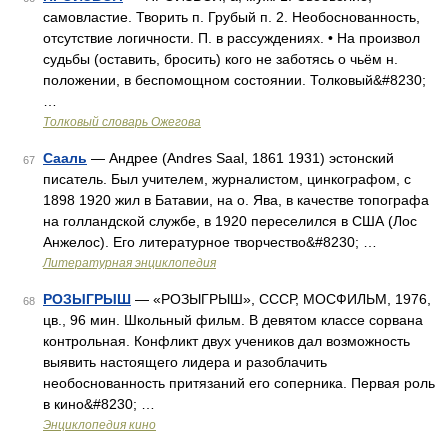
самовластие. Творить п. Грубый п. 2. Необоснованность,
отсутствие логичности. П. в рассуждениях. • На произвол
судьбы (оставить, бросить) кого не заботясь о чьём н.
положении, в беспомощном состоянии. Толковый&#8230;
…
Толковый словарь Ожегова
Сааль
— Андрее (Andres Saal, 1861 1931) эстонский
67
писатель. Был учителем, журналистом, цинкографом, с
1898 1920 жил в Батавии, на о. Ява, в качестве топографа
на голландской службе, в 1920 переселился в США (Лос
Анжелос). Его литературное творчество&#8230; …
Литературная энциклопедия
РОЗЫГРЫШ
— «РОЗЫГРЫШ», СССР, МОСФИЛЬМ, 1976,
68
цв., 96 мин. Школьный фильм. В девятом классе сорвана
контрольная. Конфликт двух учеников дал возможность
выявить настоящего лидера и разоблачить
необоснованность притязаний его соперника. Первая роль
в кино&#8230; …
Энциклопедия кино