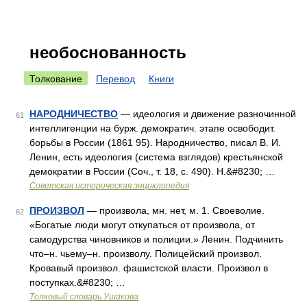
необоснованность
Толкование
Перевод
Книги
НАРОДНИЧЕСТВО
— идеология и движение разночинной
61
интеллигенции на бурж. демократич. этапе освободит.
борьбы в России (1861 95). Народничество, писал В. И.
Ленин, есть идеология (система взглядов) крестьянской
демократии в России (Соч., т. 18, с. 490). Н.&#8230; …
Советская историческая энциклопедия
ПРОИЗВОЛ
— произвола, мн. нет, м. 1. Своеволие.
62
«Богатые люди могут откупаться от произвола, от
самодурства чиновников и полиции.» Ленин. Подчинить
что–н. чьему–н. произволу. Полицейский произвол.
Кровавый произвол. фашистской власти. Произвол в
поступках.&#8230; …
Толковый словарь Ушакова