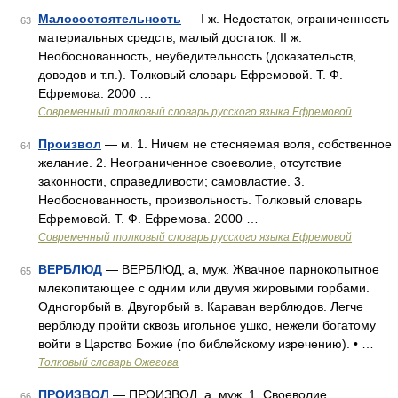
Малосостоятельность
— I ж. Недостаток, ограниченность
63
материальных средств; малый достаток. II ж.
Необоснованность, неубедительность (доказательств,
доводов и т.п.). Толковый словарь Ефремовой. Т. Ф.
Ефремова. 2000 …
Современный толковый словарь русского языка Ефремовой
Произвол
— м. 1. Ничем не стесняемая воля, собственное
64
желание. 2. Неограниченное своеволие, отсутствие
законности, справедливости; самовластие. 3.
Необоснованность, произвольность. Толковый словарь
Ефремовой. Т. Ф. Ефремова. 2000 …
Современный толковый словарь русского языка Ефремовой
ВЕРБЛЮД
— ВЕРБЛЮД, а, муж. Жвачное парнокопытное
65
млекопитающее с одним или двумя жировыми горбами.
Одногорбый в. Двугорбый в. Караван верблюдов. Легче
верблюду пройти сквозь игольное ушко, нежели богатому
войти в Царство Божие (по библейскому изречению). • …
Толковый словарь Ожегова
ПРОИЗВОЛ
— ПРОИЗВОЛ, а, муж. 1. Своеволие,
66